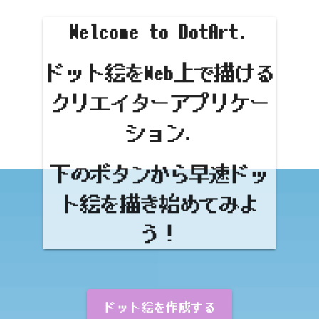
Welcome to DotArt.
ドット絵をWeb上で描ける
クリエイターアプリケー
ション.
下のボタンから早速ドッ
ト絵を描き始めてみよ
う！
ドット絵を作成する